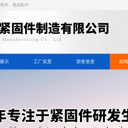
骨配件、爬架配件
展示
工厂实景
荣誉资质
新