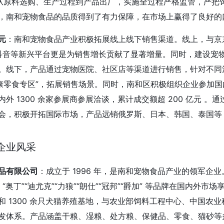
。从原料选购、生产过程到产品出厂，实施全过程严格监管，严把
，南和宠物食品的品质得到了有力保障，在市场上赢得了良好的
元
：南和宠物食品产业积极拓展线上线下销售渠道。线上，与京
% ，抖音等新兴平台更是为销售增长贡献了显著增量。同时，建设
。线下，产品通过宠物医院、社区店等渠道进行销售，针对不同
健康零食专区”，拓展销售场景。同时，南和区积极组织企业参加国
外 1300 余家参展商参展洽谈，累计成交额超 200 亿元 
会，积极开拓国际市场，产品远销俄罗斯、日本、韩国、泰国等 2
企业风采
品有限公司
：成立于 1996 年，是南和宠物食品产业的领军企业。
下 “奥丁”“迪尤克”“力狼”“朗仕”“冠邦”“爵加” 等品牌在国内外
和 1300 余只犬猫养殖基地，与农业部饲料工程中心、中国农
发体系。产品涵盖干粮、湿粮、处方粮、保健品、零食、猫砂等多